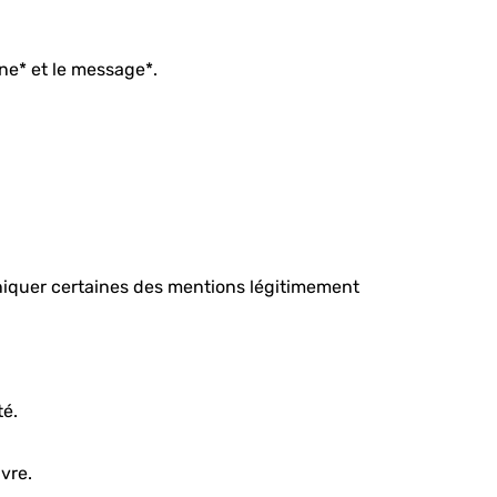
one* et le message*.
niquer certaines des mentions légitimement
té.
vre.